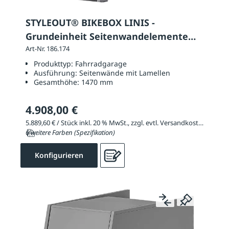
STYLEOUT® BIKEBOX LINIS -
Grundeinheit Seitenwandelemente
mit Lamellen
Art-Nr. 186.174
Produkttyp:
Fahrradgarage
Ausführung:
Seitenwände mit Lamellen
Gesamthöhe:
1470 mm
4.908,00 €
5.889,60 € / Stück inkl. 20 % MwSt., zzgl. evtl. Versandkosten
6 weitere Farben (Spezifikation)
Konfigurieren