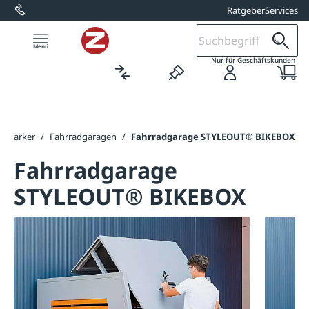
Ratgeber
Services
alt springen
1
Nur für Geschäftskunden
adparker
/
Fahrradgaragen
/
Fahrradgarage STYLEOUT® BIKEBOX
Fahrradgarage
STYLEOUT® BIKEBOX