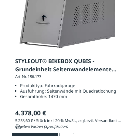
STYLEOUT® BIKEBOX QUBIS -
Grundeinheit Seitenwandelemente
mit Quadratlochung
Art-Nr. 186.173
Produkttyp:
Fahrradgarage
Ausführung:
Seitenwände mit Quadratlochung
Gesamthöhe:
1470 mm
4.378,00 €
5.253,60 € / Stück inkl. 20 % MwSt., zzgl. evtl. Versandkosten
6 weitere Farben (Spezifikation)