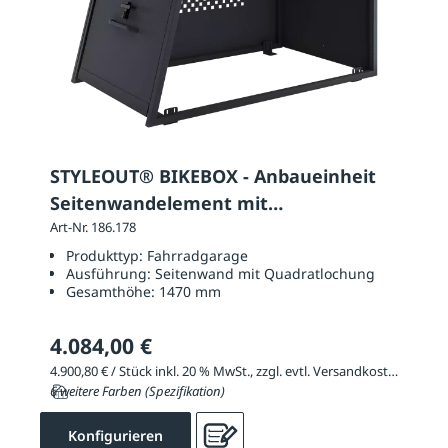
STYLEOUT® BIKEBOX - Anbaueinheit
Seitenwandelement mit
Quadratlochung
Art-Nr. 186.178
Produkttyp:
Fahrradgarage
Ausführung:
Seitenwand mit Quadratlochung
Gesamthöhe:
1470 mm
4.084,00 €
4.900,80 € / Stück inkl. 20 % MwSt., zzgl. evtl. Versandkosten
6 weitere Farben (Spezifikation)
Konfigurieren