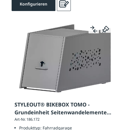
Konfigurieren
STYLEOUT® BIKEBOX TOMO -
Grundeinheit Seitenwandelemente
mit Designlochung
Art-Nr. 186.172
Produkttyp:
Fahrradgarage