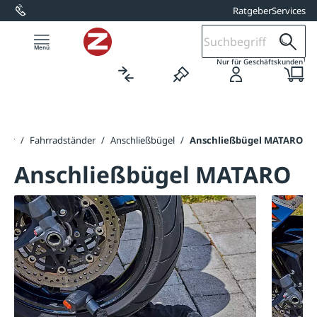
Ratgeber
Services
alt springen
1
Nur für Geschäftskunden
rker
/
Fahrradständer
/
Anschließbügel
/
Anschließbügel MATARO
Anschließbügel MATARO