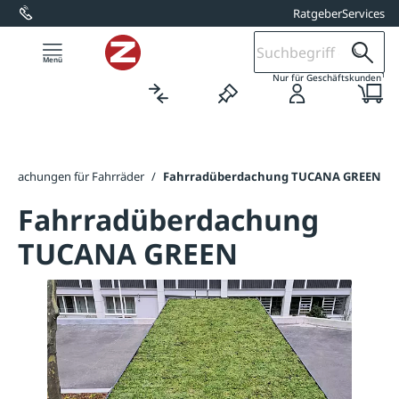
Ratgeber
Services
alt springen
1
Nur für Geschäftskunden
erdachungen für Fahrräder
/
Fahrradüberdachung TUCANA GREEN
Fahrradüberdachung
TUCANA GREEN