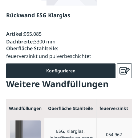
Rückwand ESG Klarglas
Artikel:
055.085
Dachbreite:
3300 mm
Oberfläche Stahlteile:
feuerverzinkt und pulverbeschichtet
Konfigurieren
Weitere Wandfüllungen
f
Wandfüllungen
Oberfläche Stahlteile
feuerverzinkt
p
ESG, Klarglas,
054.962
linienförmig gelagert