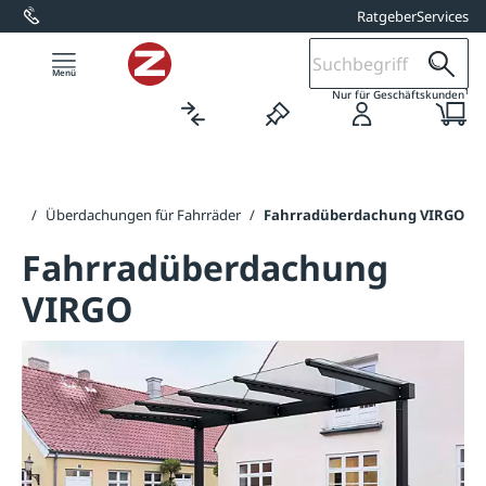
Ratgeber
Services
alt springen
1
Nur für Geschäftskunden
gen
/
Überdachungen für Fahrräder
/
Fahrradüberdachung VIRGO
Fahrradüberdachung
VIRGO