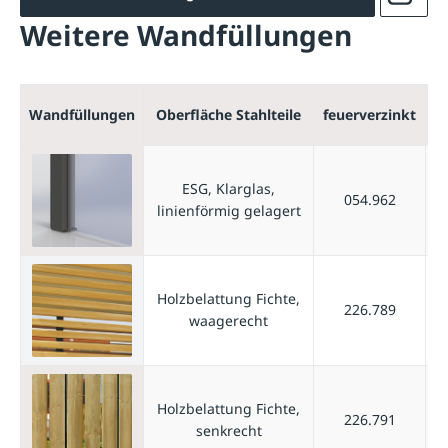
Weitere Wandfüllungen
f
Wandfüllungen
Oberfläche Stahlteile
feuerverzinkt
p
ESG, Klarglas,
054.962
linienförmig gelagert
Holzbelattung Fichte,
226.789
waagerecht
Holzbelattung Fichte,
226.791
senkrecht