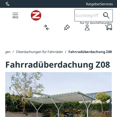
Ratgeber
Services
alt springen
1
Nur für Geschäftskunden
hungen
/
Überdachungen für Fahrräder
/
Fahrradüberdachung Z08
Fahrradüberdachung Z08