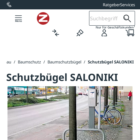
Ratgeber
Services
alt springen
1
Nur für Geschäftskunden
ftsbau
/
Baumschutz
/
Baumschutzbügel
/
Schutzbügel SALONIKI
Schutzbügel SALONIKI