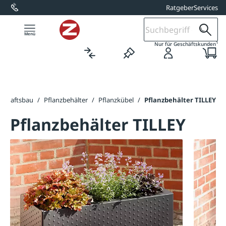
Ratgeber
Services
alt springen
1
Nur für Geschäftskunden
dschaftsbau
/
Pflanzbehälter
/
Pflanzkübel
/
Pflanzbehälter TILLEY
Pflanzbehälter TILLEY