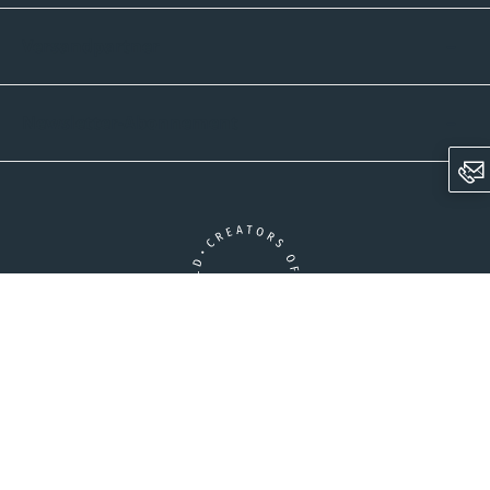
Versandpartner
Newsletter-Abonnement
Ein Unternehmen der CROWD-Gruppe
LinkedIn
Instagram
AGB
Versandinformationen
Widerrufsrecht