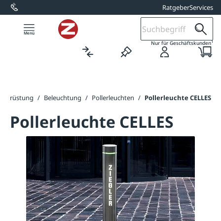
Ratgeber
Services
alt springen
1
Nur für Geschäftskunden
ausrüstung
/
Beleuchtung
/
Pollerleuchten
/
Pollerleuchte CELLES
Pollerleuchte CELLES