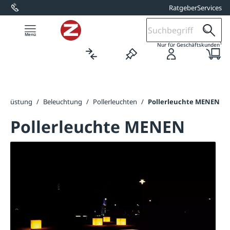
Ratgeber
Services
alt springen
1
Nur für Geschäftskunden
usrüstung
/
Beleuchtung
/
Pollerleuchten
/
Pollerleuchte MENEN
Pollerleuchte MENEN