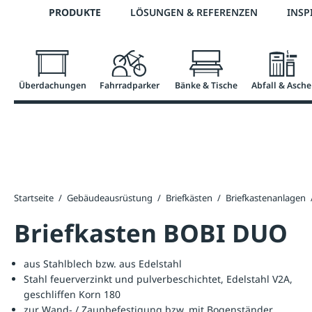
Telefon: +43 7672 95895 0
PRODUKTE
LÖSUNGEN & REFERENZEN
INSP
springen
Zur Hauptnavigation springen
Überdachungen
Fahrradparker
Bänke & Tische
Abfall & Asche
Startseite
/
Gebäudeausrüstung
/
Briefkästen
/
Briefkastenanlagen
Briefkasten BOBI DUO
aus Stahlblech bzw. aus Edelstahl
Stahl feuerverzinkt und pulverbeschichtet, Edelstahl V2A,
geschliffen Korn 180
zur Wand- / Zaunbefestigung bzw. mit Bogenständer