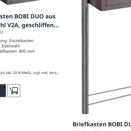
asten BOBI DUO aus
hl V2A, geschliffen
122
80
ung:
Einzelkasten
:
Edelstahl
efkasten:
800 mm
836,40 € / Stück inkl. 20 % MwSt., zzgl. evtl. Versandkosten
Briefkasten BOBI D