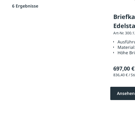
6 Ergebnisse
Briefk
Edelsta
Art-Nr. 300.
Korn 1
Ausführ
Material
Höhe Bri
697,00 €
Ansehen