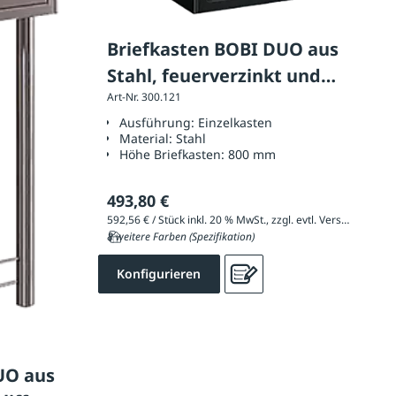
Briefkasten BOBI DUO aus
Stahl, feuerverzinkt und
Art-Nr. 300.121
pulverbeschichtet
Ausführung:
Einzelkasten
Material:
Stahl
Höhe Briefkasten:
800 mm
493,80 €
592,56 € / Stück inkl. 20 % MwSt., zzgl. evtl. Versandkosten
8 weitere Farben (Spezifikation)
Konfigurieren
UO aus