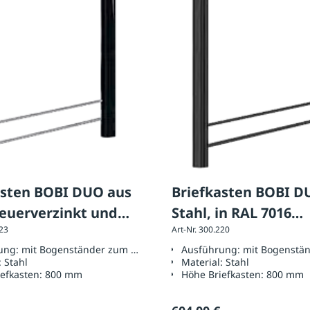
asten BOBI DUO aus
Briefkasten BOBI D
feuerverzinkt und
Stahl, in RAL 7016
123
Art-Nr. 300.220
beschichtet
anthrazitgrau
ung:
mit Bogenständer zum Einbetonieren
Ausführung:
mit Bogenstä
:
Stahl
Material:
Stahl
efkasten:
800 mm
Höhe Briefkasten:
800 mm