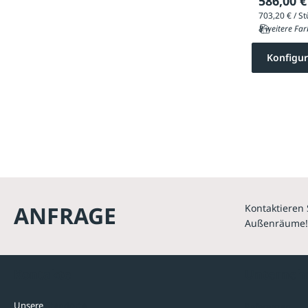
586,00 €
8 weitere Far
Konfigur
ANFRAGE
Kontaktieren 
Außenräume!
Kontakte
Unterne
Unsere
Standorte
Referenzen