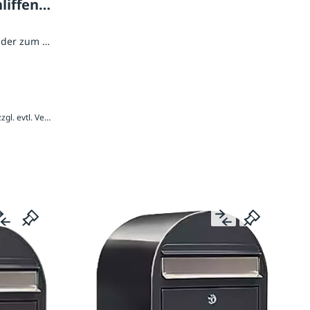
liffen
nder zum Einbetonieren
1.107,60 € / Stück inkl. 20 % MwSt., zzgl. evtl. Versandkosten