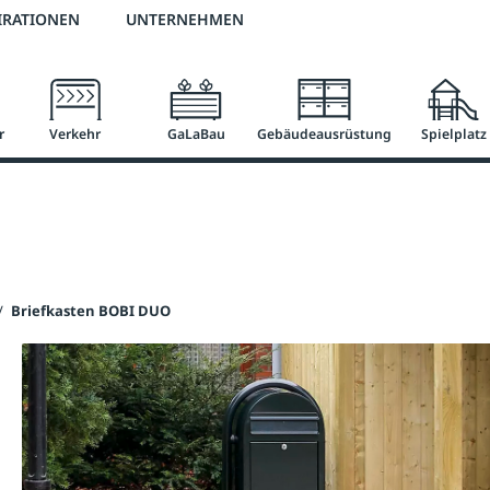
3 % Online-Rabatt
versandkostenfrei ab 50 €
2 % Skonto bei Vorkasse
IRATIONEN
UNTERNEHMEN
r
Verkehr
GaLaBau
Gebäudeausrüstung
Spielplatz
/
Briefkasten BOBI DUO