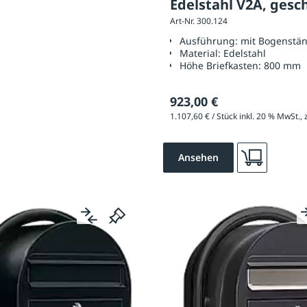
Edelstahl V2A, gesch
Art-Nr. 300.124
Korn 180
Ausführung:
mit Bogenstä
Material:
Edelstahl
Höhe Briefkasten:
800 mm
923,00 €
Ansehen