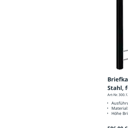
Briefk
Stahl, 
Art-Nr. 300.
pulver
Ausführ
Material
Höhe Bri