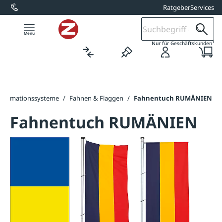
Ratgeber
Services
alt springen
1
Nur für Geschäftskunden
nformationssysteme
/
Fahnen & Flaggen
/
Fahnentuch RUMÄNIEN
Fahnentuch RUMÄNIEN