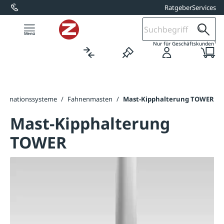
Ratgeber
Services
alt springen
1
Nur für Geschäftskunden
formationssysteme
/
Fahnenmasten
/
Mast-Kipphalterung TOWER
Mast-Kipphalterung
TOWER