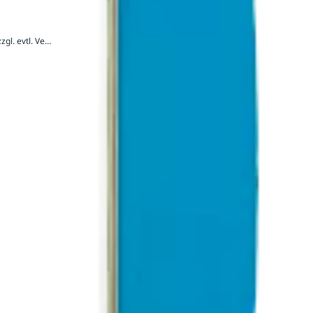
3.087,60 € / Stück inkl. 20 % MwSt., zzgl. evtl. Versandkosten