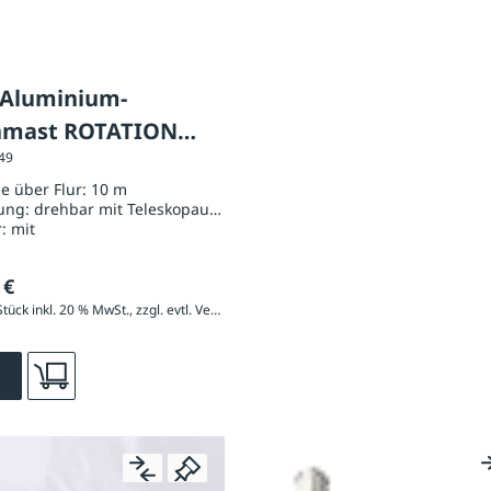
 Aluminium-
nmast ROTATION
149
er Flur 10 m, mit
e über Flur:
10 m
opausleger
ung:
drehbar mit Teleskopausleger
r:
mit
 €
3.272,40 € / Stück inkl. 20 % MwSt., zzgl. evtl. Versandkosten