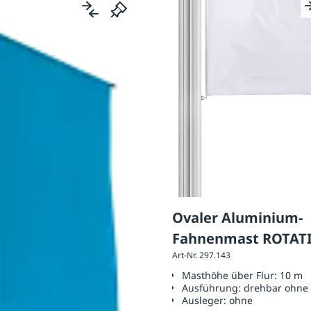
Ovaler Aluminium-
Fahnenmast ROTAT
Art-Nr. 297.143
Höhe über Flur 10 m
Masthöhe über Flur:
10 m
Teleskopausleger
Ausführung:
drehbar ohne 
Ausleger:
ohne