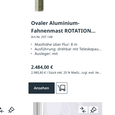
Ovaler Aluminium-
Fahnenmast ROTATION
Art-Nr. 297.148
Höhe über Flur 8 m, mit
Masthöhe über Flur:
8 m
Teleskopausleger
Ausführung:
drehbar mit Teleskopausleger
Ausleger:
mit
2.484,00 €
2.980,80 € / Stück inkl. 20 % MwSt., zzgl. evtl. Versandkosten
Ansehen