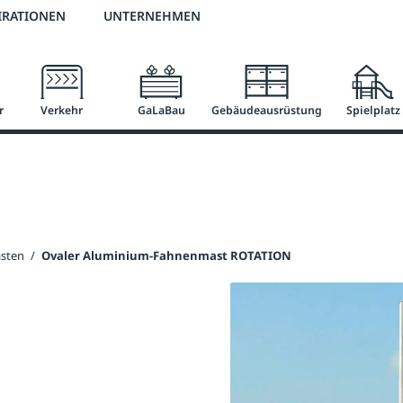
3 % Online-Rabatt
versandkostenfrei ab 50 €
2 % Skonto bei Vorkasse
IRATIONEN
UNTERNEHMEN
r
Verkehr
GaLaBau
Gebäudeausrüstung
Spielplatz
sten
/
Ovaler Aluminium-Fahnenmast ROTATION