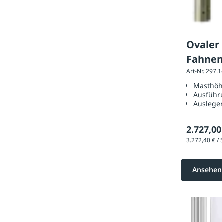
Ovaler
Fahne
Art-Nr. 297.
Höhe üb
Masthöh
Telesk
Ausführ
Auslege
2.727,00
Ansehen