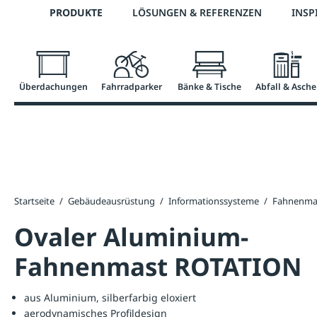
Telefon: +43 7672 95895 0
PRODUKTE
LÖSUNGEN & REFERENZEN
INSP
springen
Zur Hauptnavigation springen
Überdachungen
Fahrradparker
Bänke & Tische
Abfall & Asche
Startseite
/
Gebäudeausrüstung
/
Informationssysteme
/
Fahnenma
Ovaler Aluminium-
Fahnenmast ROTATION
aus Aluminium, silberfarbig eloxiert
aerodynamisches Profildesign