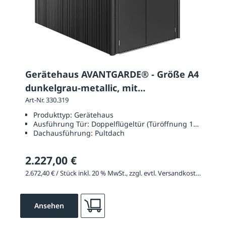
Gerätehaus AVANTGARDE® - Größe A4
dunkelgrau-metallic, mit
Doppelflügeltür
Art-Nr. 330.319
Produkttyp:
Gerätehaus
Ausführung Tür:
Doppelflügeltür (Türöffnung 1390 x 18
Dachausführung:
Pultdach
2.227,00 €
2.672,40 € / Stück inkl. 20 % MwSt., zzgl. evtl. Versandkosten
Ansehen