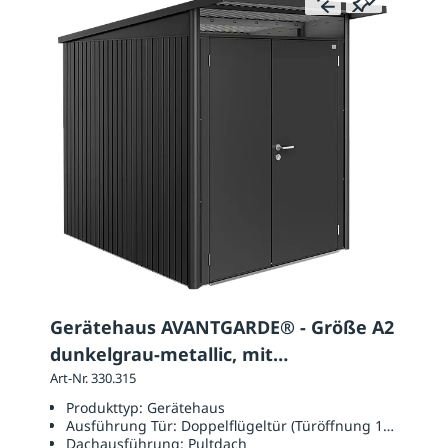
Gerätehaus AVANTGARDE® - Größe A2
dunkelgrau-metallic, mit
Doppelflügeltür
Art-Nr. 330.315
Produkttyp:
Gerätehaus
Ausführung Tür:
Doppelflügeltür (Türöffnung 1390 x 18
Dachausführung:
Pultdach