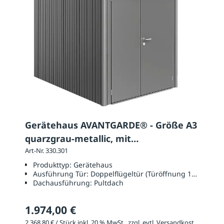
Gerätehaus AVANTGARDE® - Größe A3
quarzgrau-metallic, mit
Doppelflügeltür
Art-Nr. 330.301
Produkttyp:
Gerätehaus
Ausführung Tür:
Doppelflügeltür (Türöffnung 1390 x 18
Dachausführung:
Pultdach
1.974,00 €
2.368,80 € / Stück inkl. 20 % MwSt., zzgl. evtl. Versandkosten