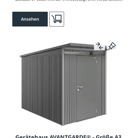
Ansehen
Gerätehaus AVANTGARDE® - Größe A3