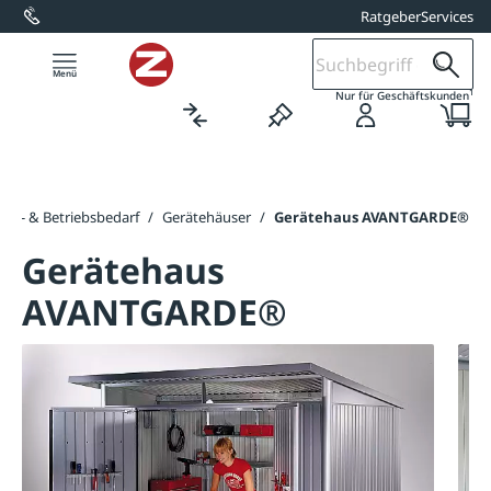
Ratgeber
Services
alt springen
1
Nur für Geschäftskunden
ger- & Betriebsbedarf
/
Gerätehäuser
/
Gerätehaus AVANTGARDE®
Gerätehaus
AVANTGARDE®