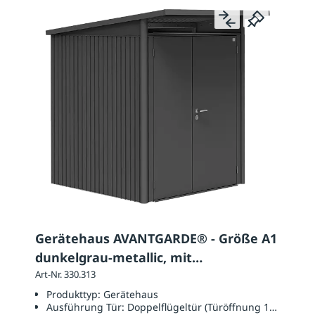
Gerätehaus AVANTGARDE® - Größe A1
dunkelgrau-metallic, mit
Doppelflügeltür
Art-Nr. 330.313
Produkttyp:
Gerätehaus
Ausführung Tür:
Doppelflügeltür (Türöffnung 1390 x 18