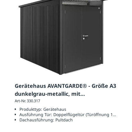
Gerätehaus AVANTGARDE® - Größe A3
dunkelgrau-metallic, mit
Doppelflügeltür
Art-Nr. 330.317
Produkttyp:
Gerätehaus
Ausführung Tür:
Doppelflügeltür (Türöffnung 1390 x 18
Dachausführung:
Pultdach