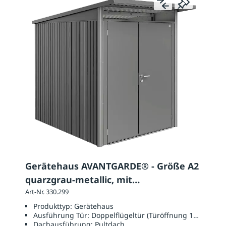
Gerätehaus AVANTGARDE® - Größe A2
quarzgrau-metallic, mit
Doppelflügeltür
Art-Nr. 330.299
Produkttyp:
Gerätehaus
Ausführung Tür:
Doppelflügeltür (Türöffnung 1390 x 18
Dachausführung:
Pultdach