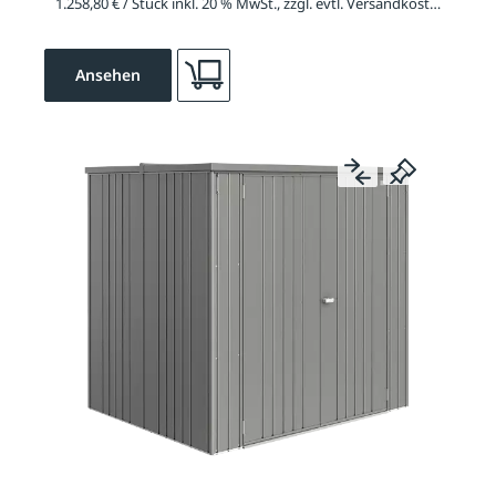
1.258,80 € / Stück inkl. 20 % MwSt., zzgl. evtl. Versandkosten
Ansehen