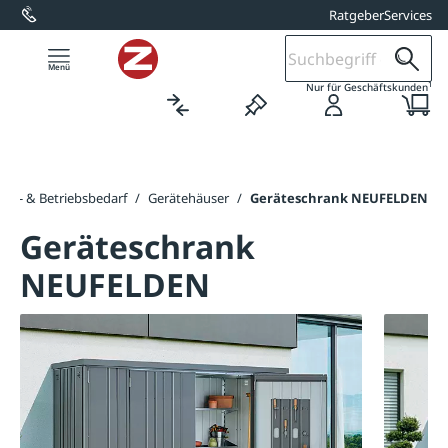
Ratgeber
Services
alt springen
1
Nur für Geschäftskunden
ger- & Betriebsbedarf
/
Gerätehäuser
/
Geräteschrank NEUFELDEN
Geräteschrank
NEUFELDEN