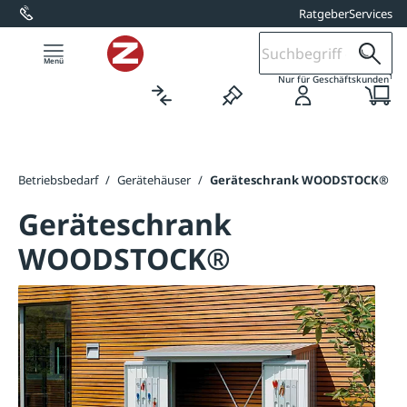
Ratgeber
Services
alt springen
1
Nur für Geschäftskunden
- & Betriebsbedarf
/
Gerätehäuser
/
Geräteschrank WOODSTOCK®
Geräteschrank
WOODSTOCK®