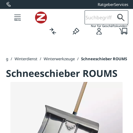
Ratgeber
Services
alt springen
1
Nur für Geschäftskunden
tung
/
Winterdienst
/
Winterwerkzeuge
/
Schneeschieber ROUMS
Schneeschieber ROUMS