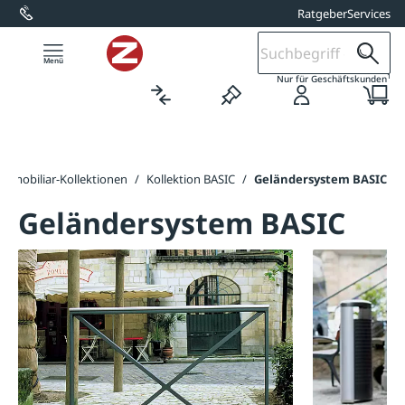
Ratgeber
Services
alt springen
1
Nur für Geschäftskunden
dtmobiliar-Kollektionen
/
Kollektion BASIC
/
Geländersystem BASIC
Geländersystem BASIC