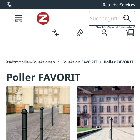
Ratgeber
Services
alt springen
1
Nur für Geschäftskunden
/
Stadtmobiliar-Kollektionen
/
Kollektion FAVORIT
/
Poller FAVORIT
Poller FAVORIT