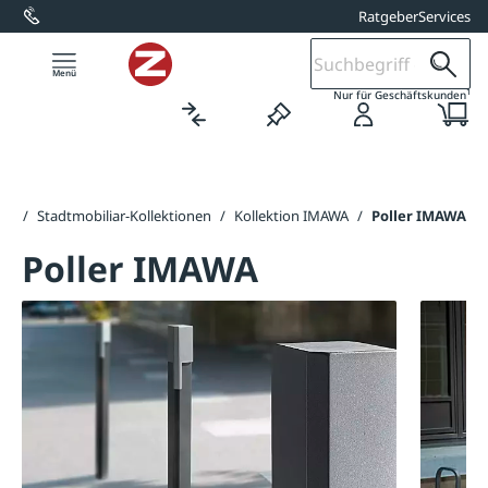
Ratgeber
Services
alt springen
1
Nur für Geschäftskunden
nen
/
Stadtmobiliar-Kollektionen
/
Kollektion IMAWA
/
Poller IMAWA
Poller IMAWA