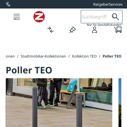
Ratgeber
Services
alt springen
1
Nur für Geschäftskunden
lektionen
/
Stadtmobiliar-Kollektionen
/
Kollektion TEO
/
Poller TEO
Poller TEO