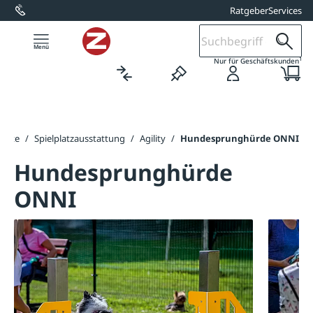
Ratgeber
Services
alt springen
1
Nur für Geschäftskunden
seite
/
Spielplatzausstattung
/
Agility
/
Hundesprunghürde ONNI
Hundesprunghürde
ONNI