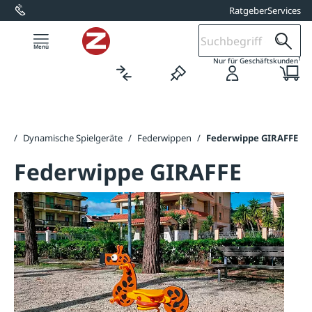
Ratgeber
Services
alt springen
1
Nur für Geschäftskunden
ng
/
Dynamische Spielgeräte
/
Federwippen
/
Federwippe GIRAFFE
Federwippe GIRAFFE