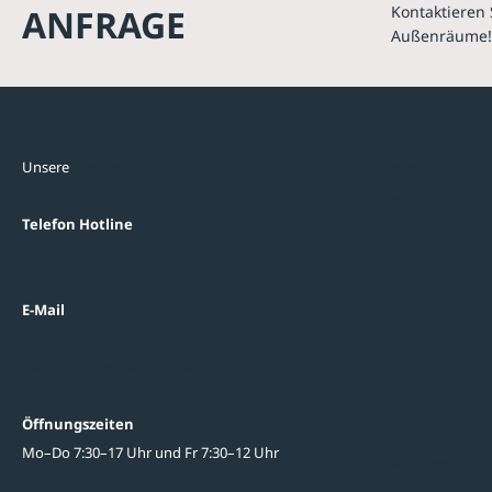
ANFRAGE
Kontaktieren 
Außenräume!
Kontakte
Unterne
Unsere
Standorte
Referenzen
Themenwelten
Telefon Hotline
Über uns
+43 7672 95895 0
FAQ
Datenschutzein
E-Mail
beratung@ziegler-metall.at
Oder zum Kontaktformular
Informati
Öffnungszeiten
Mo–Do 7:30–17 Uhr und Fr 7:30–12 Uhr
Ratgeber