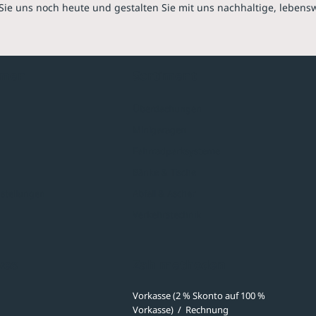
Sie uns noch heute und gestalten Sie mit uns nachhaltige, lebens
hmen
Sortiment
Überdachungen
Minigaragen
Fahrradparksysteme
Bänke & Tische
stellungen
Abfall & Ascher
Verkehrstechnik
ves
Zahlmethoden
Vorkasse (2 % Skonto auf 100 %
Vorkasse)
/
Rechnung