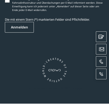
Fahrradinfrastruktur und Überdachungen per E-Mail informiert werden. Diese
Einwilligung kann ich jederzeit unter „Abmelden‘‘ auf dieser Seite oder am
Ende jeder E-Mail widerrufen.
Die mit einem Stern (*) markierten Felder sind Pflichtfelder.
Anmelden
K
E
A
R
Ein Unternehmen der CROWD-Gruppe