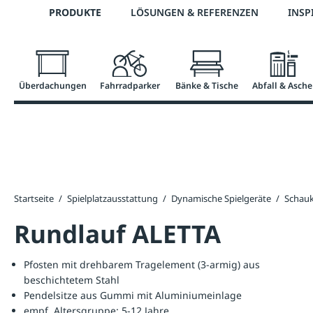
Telefon: +43 7672 95895 0
PRODUKTE
LÖSUNGEN & REFERENZEN
INSP
springen
Zur Hauptnavigation springen
Überdachungen
Fahrradparker
Bänke & Tische
Abfall & Asche
Startseite
/
Spielplatzausstattung
/
Dynamische Spielgeräte
/
Schauk
Rundlauf ALETTA
Pfosten mit drehbarem Tragelement (3-armig) aus
beschichtetem Stahl
Pendelsitze aus Gummi mit Aluminiumeinlage
empf. Altersgruppe: 5-12 Jahre