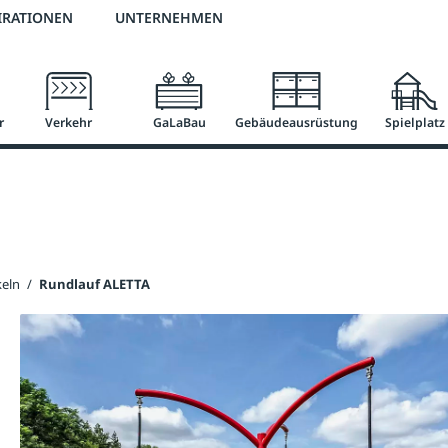
3 % Online-Rabatt
versandkostenfrei ab 50 €
2 % Skonto bei Vorkasse
IRATIONEN
UNTERNEHMEN
r
Verkehr
GaLaBau
Gebäudeausrüstung
Spielplatz
eln
/
Rundlauf ALETTA