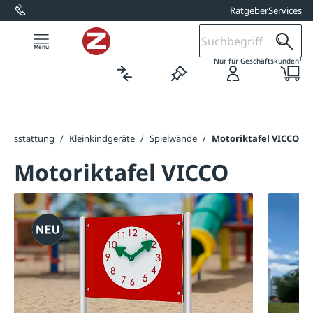
Ratgeber
Services
alt springen
1
Nur für Geschäftskunden
tzausstattung
/
Kleinkindgeräte
/
Spielwände
/
Motoriktafel VICCO
Motoriktafel VICCO