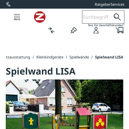
Ratgeber
Services
alt springen
1
Nur für Geschäftskunden
lplatzausstattung
/
Kleinkindgeräte
/
Spielwände
/
Spielwand LISA
Spielwand LISA