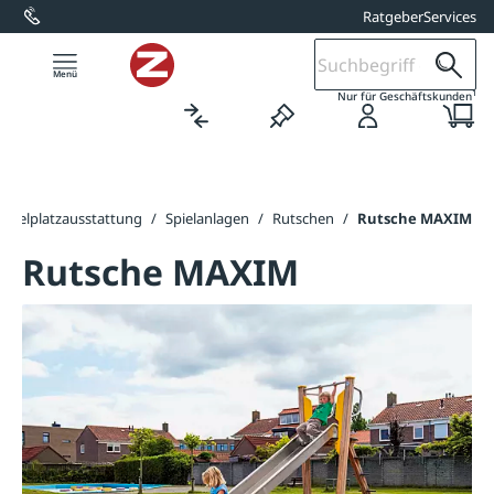
Ratgeber
Services
alt springen
1
Nur für Geschäftskunden
Spielplatzausstattung
/
Spielanlagen
/
Rutschen
/
Rutsche MAXIM
Rutsche MAXIM