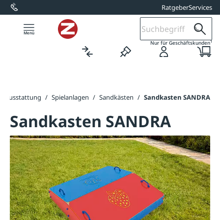
Ratgeber
Services
alt springen
1
Nur für Geschäftskunden
atzausstattung
/
Spielanlagen
/
Sandkästen
/
Sandkasten SANDRA
Sandkasten SANDRA