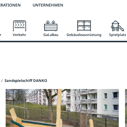
3 % Online-Rabatt
versandkostenfrei ab 50 €
2 % Skonto bei Vorkasse
IRATIONEN
UNTERNEHMEN
r
Verkehr
GaLaBau
Gebäudeausrüstung
Spielplatz
/
Sandspielschiff DANKO