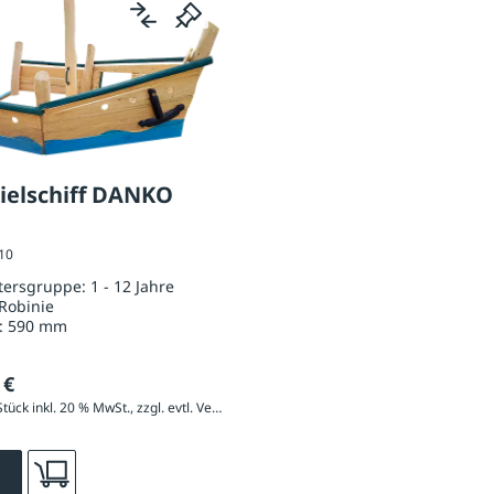
ielschiff DANKO
010
ltersgruppe:
1 - 12 Jahre
Robinie
:
590 mm
 €
5.200,80 € / Stück inkl. 20 % MwSt., zzgl. evtl. Versandkosten