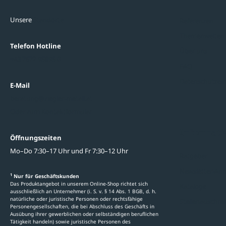
Unsere
Standorte
Referenzen
Themenwelten
Telefon Hotline
Über uns
+43 7672 95895 0
FAQ
Datenschutzein
E-Mail
beratung@ziegler-metall.at
Oder zum Kontaktformular
Informati
Öffnungszeiten
Mo–Do 7:30–17 Uhr und Fr 7:30–12 Uhr
Ratgeber
Newsletter-An
1
Nur für Geschäftskunden
Das Produktangebot in unserem Online-Shop richtet sich
Kataloge
ausschließlich an Unternehmer (i. S. v. § 14 Abs. 1 BGB, d. h.
natürliche oder juristische Personen oder rechtsfähige
Stellenauschre
Personengesellschaften, die bei Abschluss des Geschäfts in
Ausübung ihrer gewerblichen oder selbständigen beruflichen
Tätigkeit handeln) sowie juristische Personen des