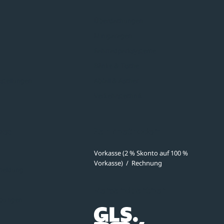
Überdachungen
Minigaragen
Fahrradparksysteme
Bänke & Tische
stellungen
Abfall & Ascher
Verkehrstechnik
ves
Zahlmethoden
Vorkasse (2 % Skonto auf 100 %
Vorkasse)
/
Rechnung
meldung
Versandpartner
ibungen