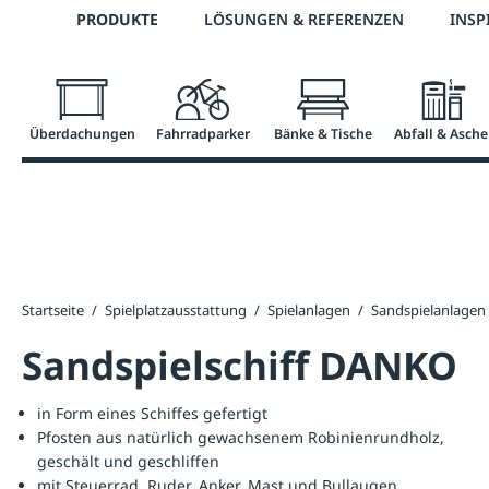
Telefon: +43 7672 95895 0
PRODUKTE
LÖSUNGEN & REFERENZEN
INSP
springen
Zur Hauptnavigation springen
Überdachungen
Fahrradparker
Bänke & Tische
Abfall & Asche
Startseite
/
Spielplatzausstattung
/
Spielanlagen
/
Sandspielanlagen
Sandspielschiff DANKO
in Form eines Schiffes gefertigt
Pfosten aus natürlich gewachsenem Robinienrundholz,
geschält und geschliffen
mit Steuerrad, Ruder, Anker, Mast und Bullaugen