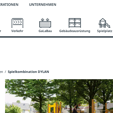
3 % Online-Rabatt
versandkostenfrei ab 50 €
2 % Skonto bei Vorkasse
IRATIONEN
UNTERNEHMEN
r
Verkehr
GaLaBau
Gebäudeausrüstung
Spielplatz
en
/
Spielkombination DYLAN