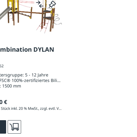
ombination DYLAN
062
ltersgruppe:
5 - 12 Jahre
FSC® 100%-zertifiziertes Bilinga
:
1500 mm
0 €
13.902,00 € / Stück inkl. 20 % MwSt., zzgl. evtl. Versandkosten