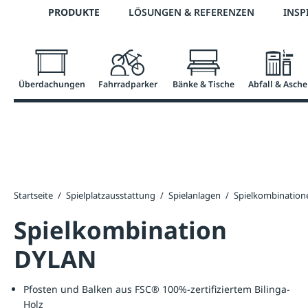
Telefon: +43 7672 95895 0
PRODUKTE
LÖSUNGEN & REFERENZEN
INSP
springen
Zur Hauptnavigation springen
Überdachungen
Fahrradparker
Bänke & Tische
Abfall & Asche
Startseite
/
Spielplatzausstattung
/
Spielanlagen
/
Spielkombination
Spielkombination
DYLAN
Pfosten und Balken aus FSC® 100%-zertifiziertem Bilinga-
Holz