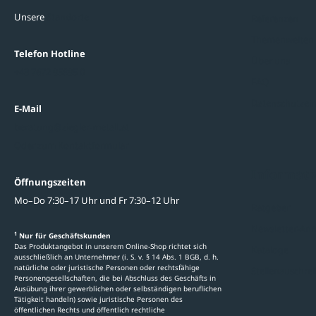
Unsere
Standorte
Referenzen
Themenwelten
Telefon Hotline
Über uns
+43 7672 95895 0
FAQ
Datenschutzein
E-Mail
beratung@ziegler-metall.at
Oder zum Kontaktformular
Informati
Öffnungszeiten
Mo–Do 7:30–17 Uhr und Fr 7:30–12 Uhr
Ratgeber
Newsletter-An
1
Nur für Geschäftskunden
Das Produktangebot in unserem Online-Shop richtet sich
Kataloge
ausschließlich an Unternehmer (i. S. v. § 14 Abs. 1 BGB, d. h.
natürliche oder juristische Personen oder rechtsfähige
Stellenauschre
Personengesellschaften, die bei Abschluss des Geschäfts in
Ausübung ihrer gewerblichen oder selbständigen beruflichen
Tätigkeit handeln) sowie juristische Personen des
öffentlichen Rechts und öffentlich rechtliche