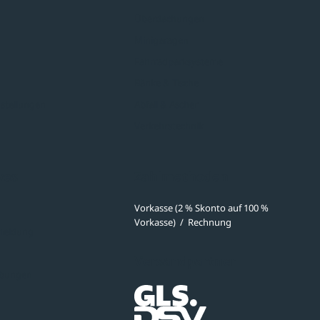
Überdachungen
Minigaragen
Fahrradparksysteme
Bänke & Tische
stellungen
Abfall & Ascher
Verkehrstechnik
ves
Zahlmethoden
Vorkasse (2 % Skonto auf 100 %
Vorkasse)
/
Rechnung
meldung
Versandpartner
ibungen