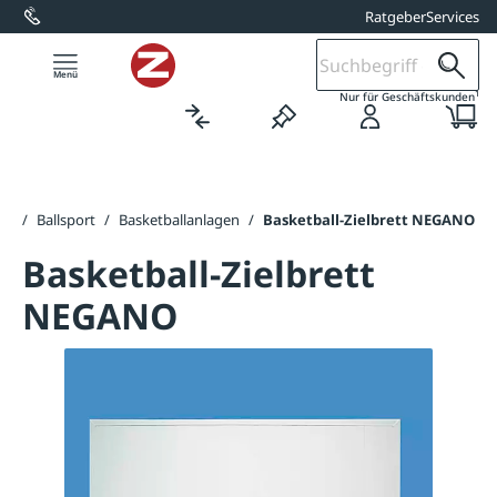
Ratgeber
Services
alt springen
1
Nur für Geschäftskunden
ng
/
Ballsport
/
Basketballanlagen
/
Basketball-Zielbrett NEGANO
Basketball-Zielbrett
NEGANO