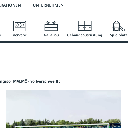
3 % Online-Rabatt
versandkostenfrei ab 50 €
2 % Skonto bei Vorkasse
IRATIONEN
UNTERNEHMEN
r
Verkehr
GaLaBau
Gebäudeausrüstung
Spielplatz
ingstor MALMÖ - vollverschweißt