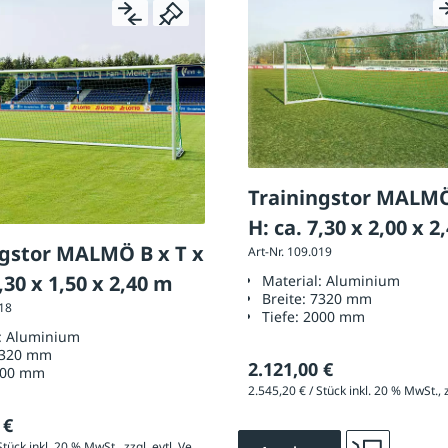
Trainingstor MALMÖ
H: ca. 7,30 x 2,00 x 2
ngstor MALMÖ B x T x
Art-Nr. 109.019
7,30 x 1,50 x 2,40 m
Material:
Aluminium
Breite:
7320 mm
018
Tiefe:
2000 mm
:
Aluminium
320 mm
2.121,00 €
500 mm
 €
2.425,20 € / Stück inkl. 20 % MwSt., zzgl. evtl. Versandkosten