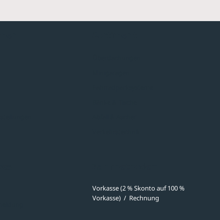
hmen
Sortiment
Überdachungen
Minigaragen
Fahrradparksysteme
Bänke & Tische
stellungen
Abfall & Ascher
Verkehrstechnik
ves
Zahlmethoden
Vorkasse (2 % Skonto auf 100 %
Vorkasse)
/
Rechnung
meldung