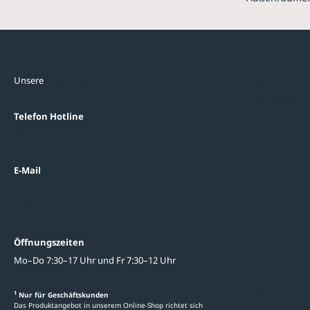
Kontakte
Unterne
Unsere
Standorte
Referenzen
Themenwelten
Telefon Hotline
Über uns
+43 7672 95895 0
FAQ
Datenschutzein
E-Mail
beratung@ziegler-metall.at
Oder zum Kontaktformular
Informati
Öffnungszeiten
Mo–Do 7:30–17 Uhr und Fr 7:30–12 Uhr
Ratgeber
Newsletter-An
1
Nur für Geschäftskunden
Das Produktangebot in unserem Online-Shop richtet sich
Kataloge