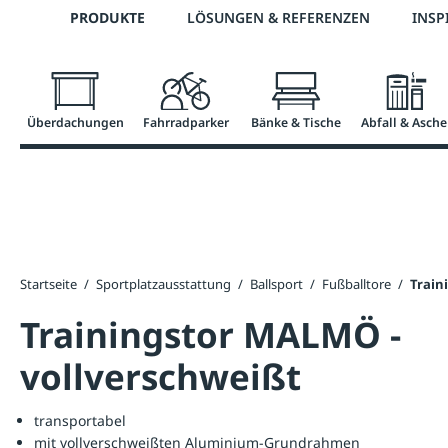
Telefon: +43 7672 95895 0
PRODUKTE
LÖSUNGEN & REFERENZEN
INSP
springen
Zur Hauptnavigation springen
Überdachungen
Fahrradparker
Bänke & Tische
Abfall & Asche
Startseite
/
Sportplatzausstattung
/
Ballsport
/
Fußballtore
/
Train
Trainingstor MALMÖ -
vollverschweißt
transportabel
mit vollverschweißten Aluminium-Grundrahmen