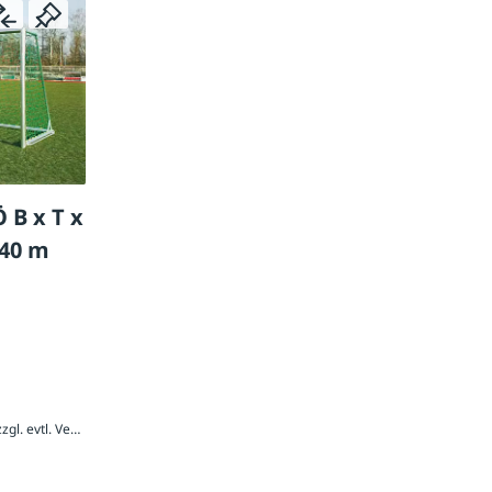
 B x T x
,40 m
2.545,20 € / Stück inkl. 20 % MwSt., zzgl. evtl. Versandkosten