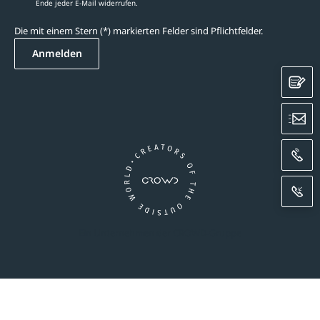
Ende jeder E-Mail widerrufen.
Die mit einem Stern (*) markierten Felder sind Pflichtfelder.
Anmelden
K
E
A
R
Ein Unternehmen der CROWD-Gruppe