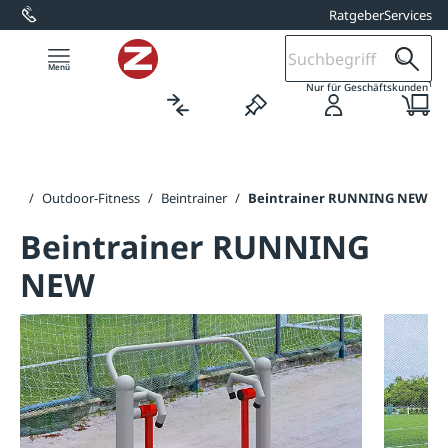
Ratgeber
Services
alt springen
1
Nur für Geschäftskunden
tung
/
Outdoor-Fitness
/
Beintrainer
/
Beintrainer RUNNING NEW
Beintrainer RUNNING
NEW