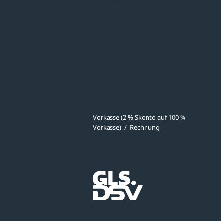
Minigaragen
Fahrradparksysteme
Bänke & Tische
stellungen
Abfall & Ascher
Verkehrstechnik
ves
Zahlmethoden
Vorkasse (2 % Skonto auf 100 %
Vorkasse)
/
Rechnung
meldung
Versandpartner
ibungen