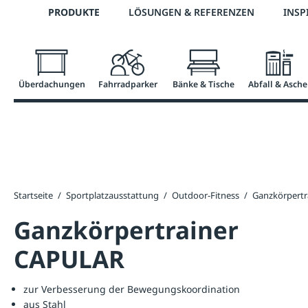
Telefon: +43 7672 95895 0
PRODUKTE
LÖSUNGEN & REFERENZEN
INSP
springen
Zur Hauptnavigation springen
Überdachungen
Fahrradparker
Bänke & Tische
Abfall & Asche
Startseite
/
Sportplatzausstattung
/
Outdoor-Fitness
/
Ganzkörpertr
Ganzkörpertrainer
CAPULAR
zur Verbesserung der Bewegungskoordination
aus Stahl