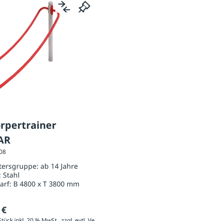
rpertrainer
AR
008
ltersgruppe:
ab 14 Jahre
:
Stahl
arf:
B 4800 x T 3800 mm
 €
2.400,00 € / Stück inkl. 20 % MwSt., zzgl. evtl. Versandkosten