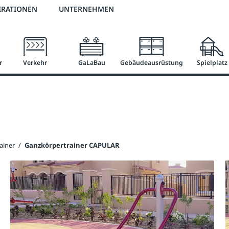
3 % Online-Rabatt
versandkostenfrei ab 50 €
2 % Skonto bei Vorkasse
IRATIONEN
UNTERNEHMEN
r
Verkehr
GaLaBau
Gebäudeausrüstung
Spielplatz
ainer
/
Ganzkörpertrainer CAPULAR