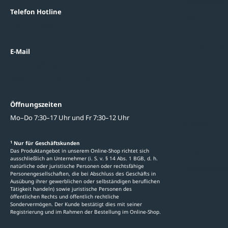
Themenwelten
Telefon Hotline
Über uns
+43 7672 95895 0
FAQ
Datenschutzein
E-Mail
beratung@ziegler-metall.at
Oder zum Kontaktformular
Informati
Öffnungszeiten
Mo–Do 7:30–17 Uhr und Fr 7:30–12 Uhr
Ratgeber
Newsletter-An
1
Nur für Geschäftskunden
Das Produktangebot in unserem Online-Shop richtet sich
Kataloge
ausschließlich an Unternehmer (i. S. v. § 14 Abs. 1 BGB, d. h.
natürliche oder juristische Personen oder rechtsfähige
Stellenauschre
Personengesellschaften, die bei Abschluss des Geschäfts in
Ausübung ihrer gewerblichen oder selbständigen beruflichen
Tätigkeit handeln) sowie juristische Personen des
öffentlichen Rechts und öffentlich rechtliche
Sondervermögen. Der Kunde bestätigt dies mit seiner
Registrierung und im Rahmen der Bestellung im Online-Shop.