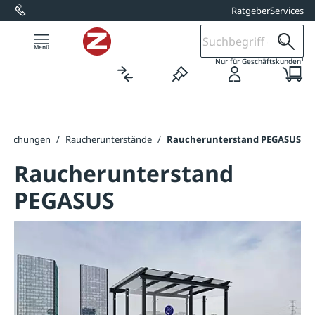
Ratgeber
Services
alt springen
1
Nur für Geschäftskunden
rdachungen
/
Raucherunterstände
/
Raucherunterstand PEGASUS
Raucherunterstand
PEGASUS