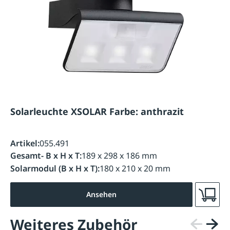
Solarleuchte XSOLAR Farbe: anthrazit
Artikel:
055.491
Gesamt- B x H x T:
189 x 298 x 186 mm
Solarmodul (B x H x T):
180 x 210 x 20 mm
Ansehen
Weiteres Zubehör