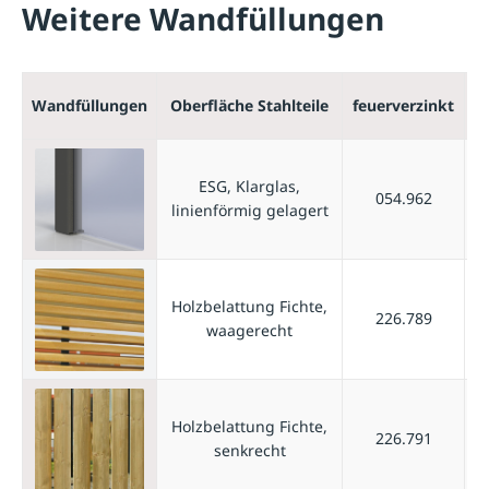
Weitere Wandfüllungen
f
Wandfüllungen
Oberfläche Stahlteile
feuerverzinkt
p
ESG, Klarglas,
054.962
linienförmig gelagert
Holzbelattung Fichte,
226.789
waagerecht
Holzbelattung Fichte,
226.791
senkrecht