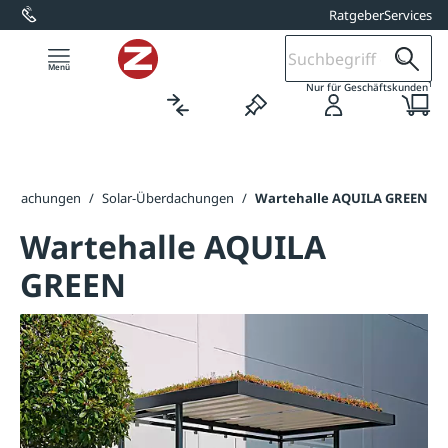
Ratgeber
Services
alt springen
1
Nur für Geschäftskunden
erdachungen
/
Solar-Überdachungen
/
Wartehalle AQUILA GREEN
Wartehalle AQUILA
GREEN