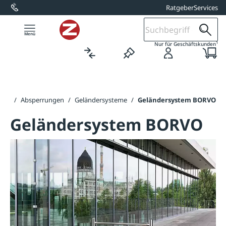
Ratgeber
Services
alt springen
1
Nur für Geschäftskunden
hnik
/
Absperrungen
/
Geländersysteme
/
Geländersystem BORVO
Geländersystem BORVO