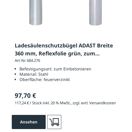
Ladesäulenschutzbügel ADAST Breite
360 mm, Reflexfolie grün, zum
Einbetonieren
Art-Nr. 684.276
Befestigungsart:
zum Einbetonieren
Material:
Stahl
Oberfläche:
feuerverzinkt
97,70 €
117,24 € / Stück inkl. 20 % MwSt., zzgl. evtl. Versandkosten
Ansehen