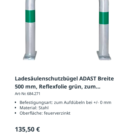
Ladesäulenschutzbügel ADAST Breite
500 mm, Reflexfolie grün, zum
Aufdübeln
Art-Nr. 684.271
Befestigungsart:
zum Aufdübeln bei +/- 0 mm
Material:
Stahl
Oberfläche:
feuerverzinkt
135,50 €