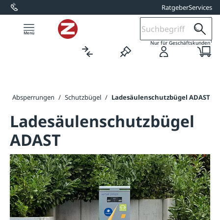
Ratgeber
Services
alt springen
1
Nur für Geschäftskunden
k
/
Absperrungen
/
Schutzbügel
/
Ladesäulenschutzbügel ADAST
Ladesäulenschutzbügel
ADAST