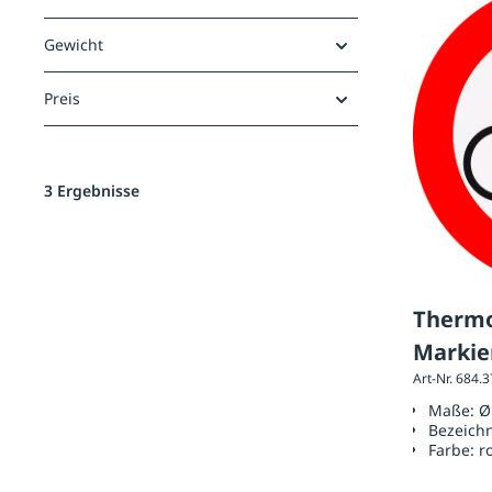
Gewicht
Preis
3 Ergebnisse
Thermo
Markie
Art-Nr. 684.
BIKES 
Maße:
Ø
Bezeich
Farbe:
r