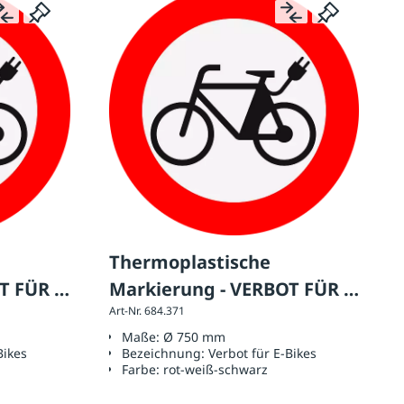
Thermoplastische
T FÜR E-
Markierung - VERBOT FÜR E-
Art-Nr. 684.371
BIKES Ø 750 mm
Maße:
Ø 750 mm
Bikes
Bezeichnung:
Verbot für E-Bikes
Farbe:
rot-weiß-schwarz