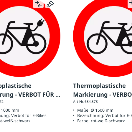
plastische
Thermoplastische
rung - VERBOT FÜR E-
Markierung - VERBO
372
Art-Nr. 684.373
Ø 1000 mm
BIKES Ø 1500 mm
 1000 mm
Maße:
Ø 1500 mm
nung:
Verbot für E-Bikes
Bezeichnung:
Verbot für E-
ot-weiß-schwarz
Farbe:
rot-weiß-schwarz