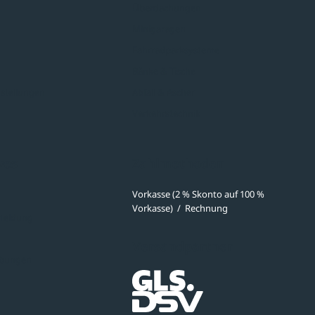
Überdachungen
Minigaragen
Fahrradparksysteme
Bänke & Tische
stellungen
Abfall & Ascher
Verkehrstechnik
ves
Zahlmethoden
Vorkasse (2 % Skonto auf 100 %
Vorkasse)
/
Rechnung
meldung
Versandpartner
ibungen