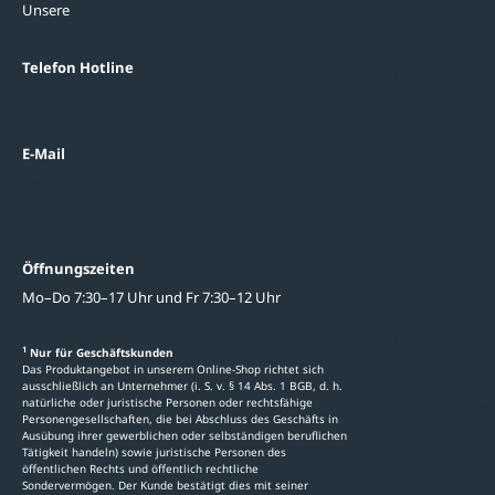
Unsere
Standorte
Referenzen
Themenwelten
Telefon Hotline
Über uns
+43 7672 95895 0
FAQ
Datenschutzein
E-Mail
beratung@ziegler-metall.at
Oder zum Kontaktformular
Informati
Öffnungszeiten
Mo–Do 7:30–17 Uhr und Fr 7:30–12 Uhr
Ratgeber
Newsletter-An
1
Nur für Geschäftskunden
Das Produktangebot in unserem Online-Shop richtet sich
Kataloge
ausschließlich an Unternehmer (i. S. v. § 14 Abs. 1 BGB, d. h.
natürliche oder juristische Personen oder rechtsfähige
Stellenauschre
Personengesellschaften, die bei Abschluss des Geschäfts in
Ausübung ihrer gewerblichen oder selbständigen beruflichen
Tätigkeit handeln) sowie juristische Personen des
öffentlichen Rechts und öffentlich rechtliche
Sondervermögen. Der Kunde bestätigt dies mit seiner