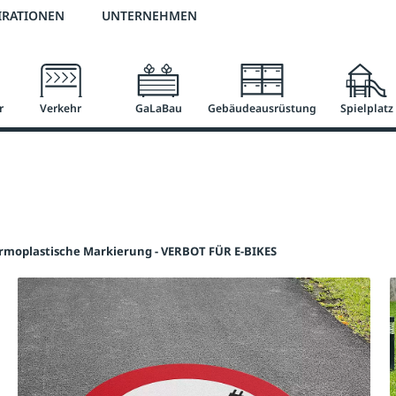
3 % Online-Rabatt
versandkostenfrei ab 50 €
2 % Skonto bei Vorkasse
IRATIONEN
UNTERNEHMEN
r
Verkehr
GaLaBau
Gebäudeausrüstung
Spielplatz
rmoplastische Markierung - VERBOT FÜR E-BIKES