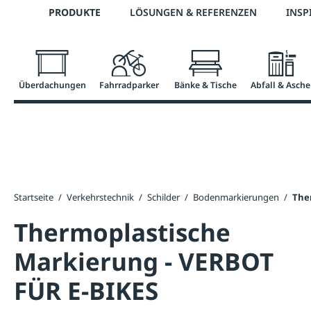
Telefon: +43 7672 95895 0
PRODUKTE
LÖSUNGEN & REFERENZEN
INSP
springen
Zur Hauptnavigation springen
Überdachungen
Fahrradparker
Bänke & Tische
Abfall & Asche
Startseite
/
Verkehrstechnik
/
Schilder
/
Bodenmarkierungen
/
The
Thermoplastische
Markierung - VERBOT
FÜR E-BIKES