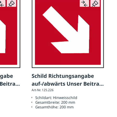
ngabe
Schild Richtungsangabe
Beitrag
auf-/abwärts Unser Beitrag
Art-Nr. 125.226
für Ihre Sicherheit!
Schildart:
Hinweisschild
Gesamtbreite:
200 mm
Gesamthöhe:
200 mm