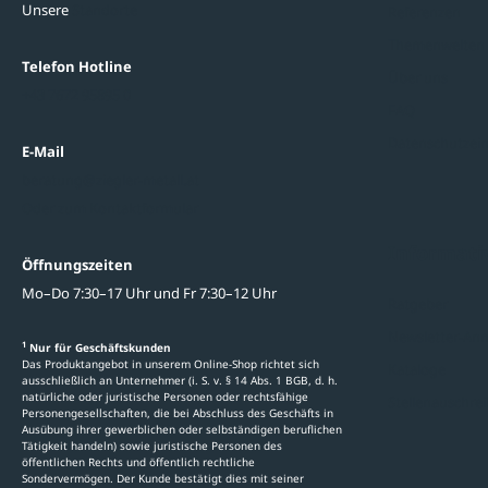
Unsere
Standorte
Referenzen
Themenwelten
Telefon Hotline
Über uns
+43 7672 95895 0
FAQ
Datenschutzein
E-Mail
beratung@ziegler-metall.at
Oder zum Kontaktformular
Informati
Öffnungszeiten
Mo–Do 7:30–17 Uhr und Fr 7:30–12 Uhr
Ratgeber
Newsletter-An
1
Nur für Geschäftskunden
Das Produktangebot in unserem Online-Shop richtet sich
Kataloge
ausschließlich an Unternehmer (i. S. v. § 14 Abs. 1 BGB, d. h.
natürliche oder juristische Personen oder rechtsfähige
Stellenauschre
Personengesellschaften, die bei Abschluss des Geschäfts in
Ausübung ihrer gewerblichen oder selbständigen beruflichen
Tätigkeit handeln) sowie juristische Personen des
öffentlichen Rechts und öffentlich rechtliche
Sondervermögen. Der Kunde bestätigt dies mit seiner