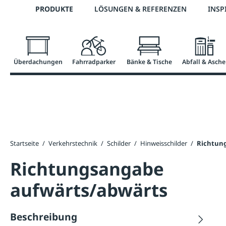
Telefon: +43 7672 95895 0
PRODUKTE
LÖSUNGEN & REFERENZEN
INSP
springen
Zur Hauptnavigation springen
Überdachungen
Fahrradparker
Bänke & Tische
Abfall & Asche
Startseite
/
Verkehrstechnik
/
Schilder
/
Hinweisschilder
/
Richtun
Richtungsangabe
aufwärts/abwärts
Beschreibung