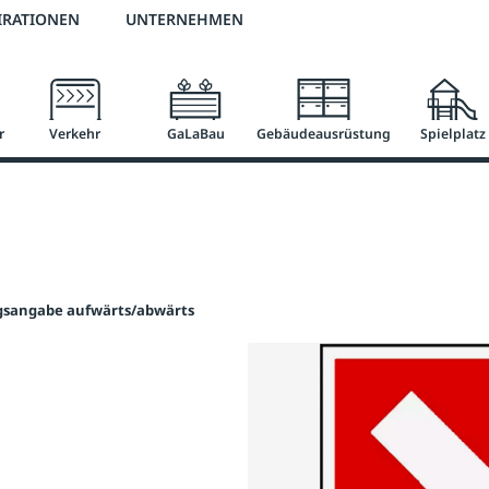
3 % Online-Rabatt
versandkostenfrei ab 50 €
2 % Skonto bei Vorkasse
IRATIONEN
UNTERNEHMEN
r
Verkehr
GaLaBau
Gebäudeausrüstung
Spielplatz
gsangabe aufwärts/abwärts