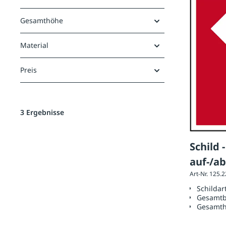
Gesamthöhe
Material
Preis
3 Ergebnisse
Schild
auf-/a
Art-Nr. 125.
für Ihr
Schildar
Gesamtb
Gesamt