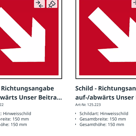
 - Richtungsangabe
Schild - Richtungsa
bwärts Unser Beitrag
auf-/abwärts Unser 
222
Art-Nr. 125.223
e Sicherheit!
für Ihre Sicherheit!
t:
Hinweisschild
Schildart:
Hinweisschild
reite:
150 mm
Gesamtbreite:
150 mm
höhe:
150 mm
Gesamthöhe:
150 mm