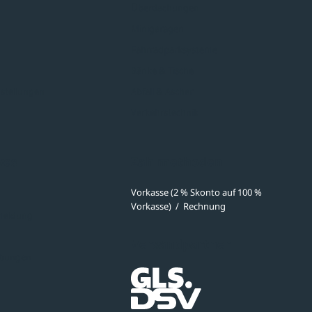
Überdachungen
Minigaragen
Fahrradparksysteme
Bänke & Tische
stellungen
Abfall & Ascher
Verkehrstechnik
ves
Zahlmethoden
Vorkasse (2 % Skonto auf 100 %
Vorkasse)
/
Rechnung
meldung
Versandpartner
ibungen