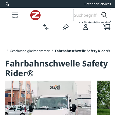
Ratgeber
Services
alt springen
1
Nur für Geschäftskunden
ung
/
Geschwindigkeitshemmer
/
Fahrbahnschwelle Safety Rider®
Fahrbahnschwelle Safety
Rider®