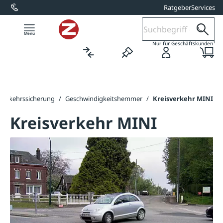
Ratgeber
Services
alt springen
1
Nur für Geschäftskunden
Verkehrssicherung
/
Geschwindigkeitshemmer
/
Kreisverkehr MINI
Kreisverkehr MINI