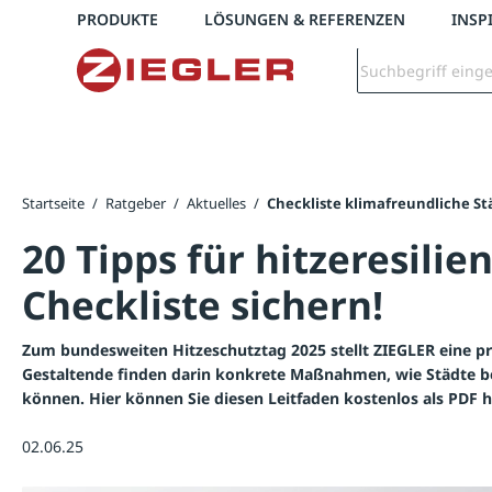
Telefon: +43 7672 95895 0
PRODUKTE
LÖSUNGEN & REFERENZEN
INSP
springen
Zur Hauptnavigation springen
Startseite
/
Ratgeber
/
Aktuelles
/
Checkliste klimafreundliche St
20 Tipps für hitzeresilien
Checkliste sichern!
Zum bundesweiten Hitzeschutztag 2025 stellt ZIEGLER eine p
Gestaltende finden darin konkrete Maßnahmen, wie Städte b
können. Hier können Sie diesen Leitfaden kostenlos als PDF 
02.06.25