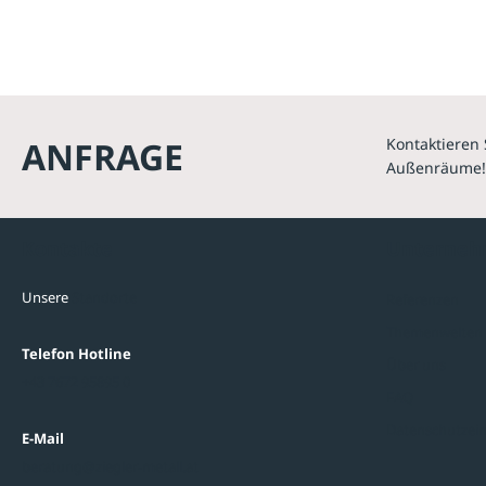
ANFRAGE
Kontaktieren 
Außenräume!
Kontakte
Unterne
Unsere
Standorte
Referenzen
Themenwelten
Telefon Hotline
Über uns
+43 7672 95895 0
FAQ
Datenschutzein
E-Mail
beratung@ziegler-metall.at