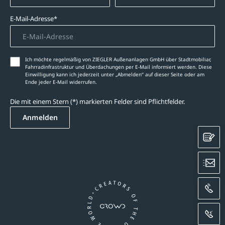
E-Mail-Adresse*
Ich möchte regelmäßig von ZIEGLER Außenanlagen GmbH über Stadtmobiliar,
Fahrradinfrastruktur und Überdachungen per E-Mail informiert werden. Diese
Einwilligung kann ich jederzeit unter „Abmelden‘‘ auf dieser Seite oder am
Ende jeder E-Mail widerrufen.
Die mit einem Stern (*) markierten Felder sind Pflichtfelder.
Anmelden
K
E
A
R