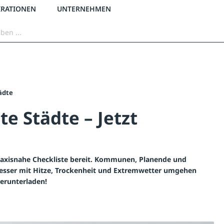
3 % Online-Rabatt
versandkostenfrei ab 50 €
2 % Skonto bei Vorkasse
IRATIONEN
UNTERNEHMEN
ädte
te Städte – Jetzt
raxisnahe Checkliste bereit. Kommunen, Planende und
esser mit Hitze, Trockenheit und Extremwetter umgehen
herunterladen!