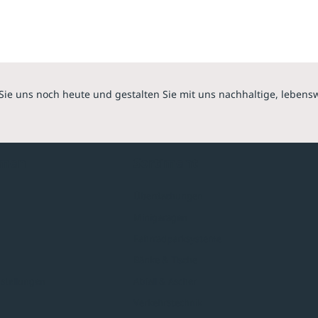
Sie uns noch heute und gestalten Sie mit uns nachhaltige, lebens
hmen
Sortiment
Überdachungen
Minigaragen
Fahrradparksysteme
Bänke & Tische
stellungen
Abfall & Ascher
Verkehrstechnik