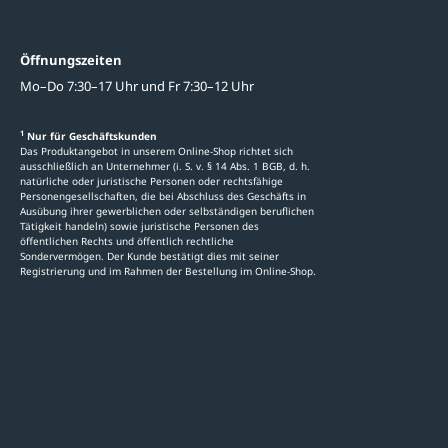
Oder zum Kontaktformular
Informati
Öffnungszeiten
Mo–Do 7:30–17 Uhr und Fr 7:30–12 Uhr
Ratgeber
Newsletter-An
1
Nur für Geschäftskunden
Das Produktangebot in unserem Online-Shop richtet sich
Kataloge
ausschließlich an Unternehmer (i. S. v. § 14 Abs. 1 BGB, d. h.
natürliche oder juristische Personen oder rechtsfähige
Stellenauschre
Personengesellschaften, die bei Abschluss des Geschäfts in
Ausübung ihrer gewerblichen oder selbständigen beruflichen
Tätigkeit handeln) sowie juristische Personen des
öffentlichen Rechts und öffentlich rechtliche
Sondervermögen. Der Kunde bestätigt dies mit seiner
Registrierung und im Rahmen der Bestellung im Online-Shop.