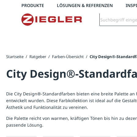
Telefon: +43 7672 95895 0
PRODUKTE
LÖSUNGEN & REFERENZEN
INSP
springen
Zur Hauptnavigation springen
Startseite
/
Ratgeber
/
Farben-Übersicht
/
City Design®-Standard
City Design®-Standardf
Die City Design®-Standardfarben bieten eine breite Palette a
entwickelt wurden. Diese Farbkollektion ist ideal auf die Ge
Ästhetik und Funktionalität zu vereinen.
Die Palette reicht von warmen, kräftigen Tönen bis hin zu dezen
passende Lösung.