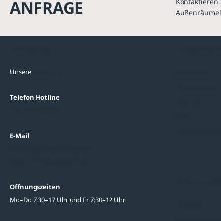
ANFRAGE
Kontaktieren 
Außenräume!
Kontakte
Unterne
Unsere
Standorte
Referenzen
Themenwelten
Telefon Hotline
Über uns
+43 7672 95895 0
FAQ
Datenschutzein
E-Mail
beratung@ziegler-metall.at
Oder zum Kontaktformular
Informati
Öffnungszeiten
Mo–Do 7:30–17 Uhr und Fr 7:30–12 Uhr
Ratgeber
Newsletter-An