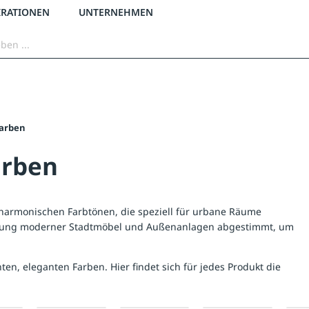
3 % Online-Rabatt
versandkostenfrei ab 50 €
2 % Skonto bei Vorkasse
IRATIONEN
UNTERNEHMEN
farben
arben
n harmonischen Farbtönen, die speziell für urbane Räume
staltung moderner Stadtmöbel und Außenanlagen abgestimmt, um
ten, eleganten Farben. Hier findet sich für jedes Produkt die