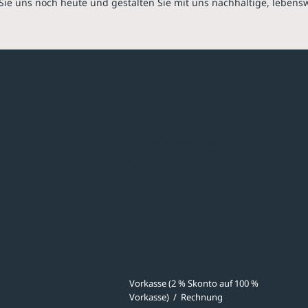
Sie uns noch heute und gestalten Sie mit uns nachhaltige, lebens
hmen
Sortiment
Überdachungen
Minigaragen
Fahrradparksysteme
Bänke & Tische
stellungen
Abfall & Ascher
Verkehrstechnik
ves
Zahlmethoden
Vorkasse (2 % Skonto auf 100 %
Vorkasse)
/
Rechnung
meldung