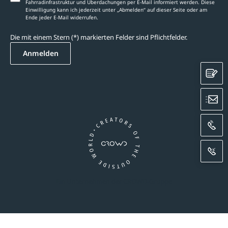
Fahrradinfrastruktur und Überdachungen per E-Mail informiert werden. Diese
Einwilligung kann ich jederzeit unter „Abmelden‘‘ auf dieser Seite oder am
Ende jeder E-Mail widerrufen.
Die mit einem Stern (*) markierten Felder sind Pflichtfelder.
Anmelden
K
E
A
R
Ein Unternehmen der CROWD-Gruppe