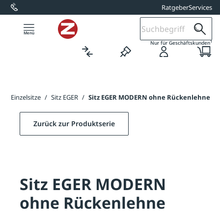
Ratgeber
Services
alt springen
1
Nur für Geschäftskunden
e
/
Einzelsitze
/
Sitz EGER
/
Sitz EGER MODERN ohne Rückenlehne
Zurück zur Produktserie
Sitz EGER MODERN
ohne Rückenlehne