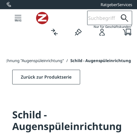
Ratgeber
Services
alt springen
1
Nur für Geschäftskunden
zeichnung "Augenspüleinrichtung"
/
Schild - Augenspüleinrichtung
Zurück zur Produktserie
Schild -
Augenspüleinrichtung