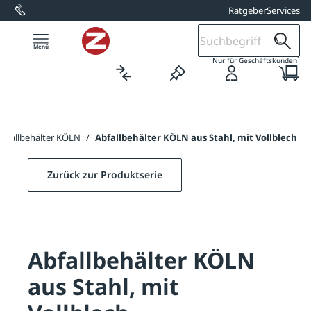
Ratgeber
Services
alt springen
1
Nur für Geschäftskunden
Abfallbehälter KÖLN
/
Abfallbehälter KÖLN aus Stahl, mit Vollblech
Zurück zur Produktserie
Abfallbehälter KÖLN
aus Stahl, mit