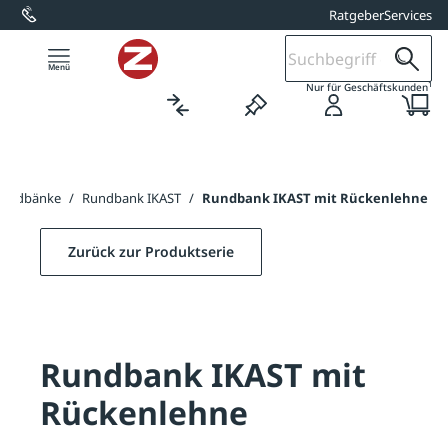
Ratgeber
Services
alt springen
1
Nur für Geschäftskunden
undbänke
/
Rundbank IKAST
/
Rundbank IKAST mit Rückenlehne
Zurück zur Produktserie
Rundbank IKAST mit
Rückenlehne