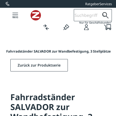
Ratgeber
Services
alt springen
1
Nur für Geschäftskunden
R
/
Fahrradständer SALVADOR zur Wandbefestigung, 3 Stellplätze
Zurück zur Produktserie
Fahrradständer
SALVADOR zur