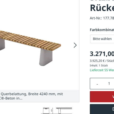
Rück
Art-Nr.:
177.7
Farbkombina
Bitte wählen
3.271,00
3.925,20 € / Stück
Inhalt:
1 Stück
Lieferzeit 55 W
Produkt A
Querbelattung, Breite 4240 mm, mit
C®-Beton in…