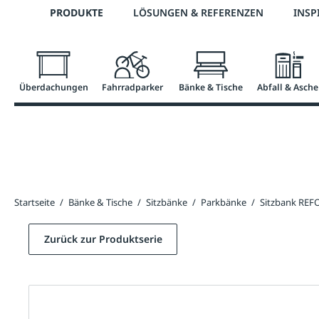
Telefon: +43 7672 95895 0
PRODUKTE
LÖSUNGEN & REFERENZEN
INSP
springen
Zur Hauptnavigation springen
Überdachungen
Fahrradparker
Bänke & Tische
Abfall & Asche
Startseite
/
Bänke & Tische
/
Sitzbänke
/
Parkbänke
/
Sitzbank RE
Zurück zur Produktserie