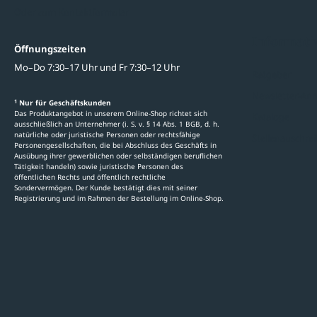
Oder zum Kontaktformular
Informati
Öffnungszeiten
Mo–Do 7:30–17 Uhr und Fr 7:30–12 Uhr
Ratgeber
Newsletter-An
1
Nur für Geschäftskunden
Das Produktangebot in unserem Online-Shop richtet sich
Kataloge
ausschließlich an Unternehmer (i. S. v. § 14 Abs. 1 BGB, d. h.
natürliche oder juristische Personen oder rechtsfähige
Stellenauschre
Personengesellschaften, die bei Abschluss des Geschäfts in
Ausübung ihrer gewerblichen oder selbständigen beruflichen
Tätigkeit handeln) sowie juristische Personen des
öffentlichen Rechts und öffentlich rechtliche
Sondervermögen. Der Kunde bestätigt dies mit seiner
Registrierung und im Rahmen der Bestellung im Online-Shop.