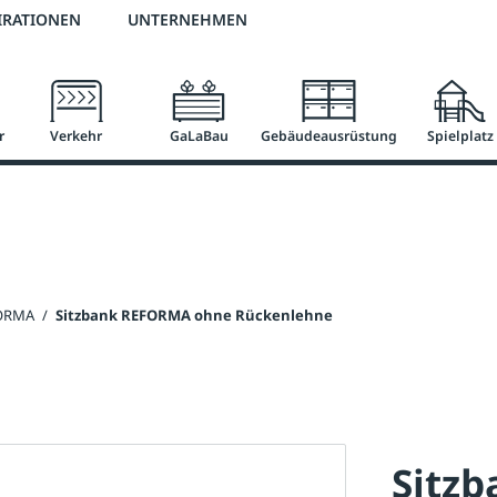
3 % Online-Rabatt
versandkostenfrei ab 50 €
2 % Skonto bei Vorkasse
IRATIONEN
UNTERNEHMEN
r
Verkehr
GaLaBau
Gebäudeausrüstung
Spielplatz
FORMA
/
Sitzbank REFORMA ohne Rückenlehne
Sitz