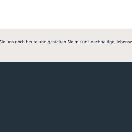
Sie uns noch heute und gestalten Sie mit uns nachhaltige, lebens
hmen
Sortiment
Überdachungen
Minigaragen
Fahrradparksysteme
Bänke & Tische
stellungen
Abfall & Ascher
Verkehrstechnik