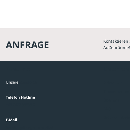
ANFRAGE
Kontaktieren 
Außenräume!
Kontakte
Unterne
Unsere
Standorte
Referenzen
Themenwelten
Telefon Hotline
Über uns
+43 7672 95895 0
FAQ
Datenschutzein
E-Mail
beratung@ziegler-metall.at