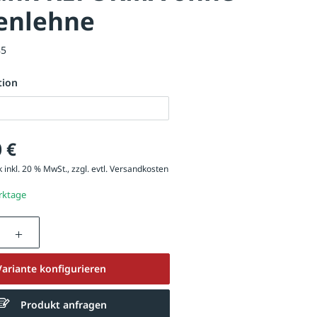
enlehne
85
tion
 €
 inkl. 20 % MwSt., zzgl. evtl.
Versandkosten
erktage
nzahl: Gib den gewünschten Wert ein oder be
Variante konfigurieren
Produkt anfragen